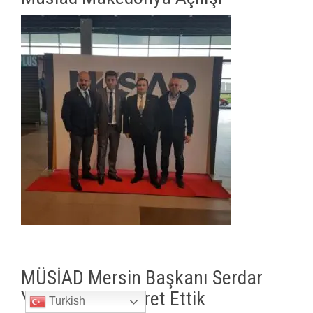
MÜSİAD Mersin Başkanı Serdar
Yıldızgöreri Ziyaret Ettik
Turkish