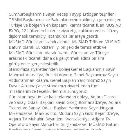
Cumhurbaşkanımız Sayın Recep Tayyip Erdoğan teşrifleri,
TBMM Başkanımız ve Bakanlarımızın katılımıyla gerçekleşen
Türkiye ve bölgenin en kapsamlı karma ticaret fuarı MÜSİAD
EXPO, 124 ülkeden binlerce ziyaretçi, katılımcı ve üst düzey
diplomatik temsilciyi İstanbul’da bir araya getirdi.
MUSIAD Gürcistan standı altında, MUSİAD Tiflis ve MUSİAD
Batum olarak Gürcistan’ı iyi bir şekilde temsil ettik ve
MUSİAD Gürcistan olarak fuarda Gürcistan ve Türkiye
arasındaki ticareti daha da geliştirmek adına bir sıra
görüşmeler gerçekleştirdik.
Standımıza ziyaretlerinden dolayı Genel Başkanımız Sayın
Mahmut Asmalı’ya, önceki dönem Genel Başkanımız Sayın
Abdurrahman Kaan’a, Genel Başkan Yardımcımız Sayın
Davut Altunbaş’a ve standımızı ziyaret eden tüm
misafirlerimize teşekkürlerimizi sunuyoruz.
Gürcistan heyetimize katılımlarından dolayı, Adjara Ticaret
ve Sanayi Odası Başkanı Sayın Giorgi Romanadze’ye, Adjara
Ticaret ve Sanayi Odası Başkan Yardımcısı Sayın Nugzar
Mikeladze’ye, Markos Ltd. Müdürü Sayın Gizo Bejanidze’ye,
Adjara TV Muhabiri Sayın Jeni Kvantaliani’ye, Adjara TV
Operatörü Sayın Manuchar Gurgenidze’ye, MÜSİAD Batum
Başkanımız Sayın Hamza Köse’ye, Yönetim Kurulu